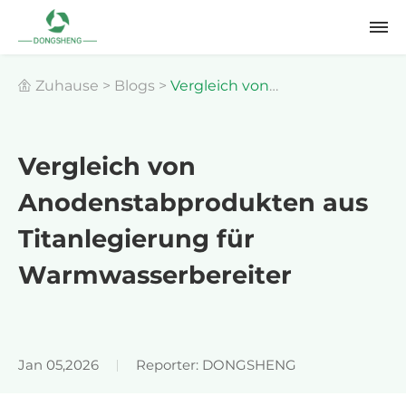
Zuhause
>
Blogs
>
Vergleich von
Anodenstabprodukten aus Titanlegierung für
Vergleich von
Anodenstabprodukten aus
Warmwasserbereiter
Titanlegierung für
Warmwasserbereiter
Jan 05,2026
Reporter: DONGSHENG