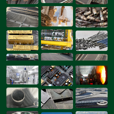
ihnen einen hohen Recyclingwert. *Stand: 21.
Mai 2025: Platin kostet durchschnittlich 35,41
US-Dollar pro Gramm.
Dies ist nicht unser Preis für Platinanoden.
DONGSHENG verfügt über umfangreiche
Erfahrung im Platinrecycling. Kontaktieren Sie
unsere Einkäufer per E-Mail/Telefon, um
wettbewerbsfähige Angebote zu erhalten.
Zwei Hauptkategorien der Chlor-
Alkali-Industrie
1. Auf Chlorbasis: Wasseraufbereitung,
Papier/Zellstoff, anorganische Chemikalien,
Zwischenprodukte, organische Chemikalien,
Vinyl usw.