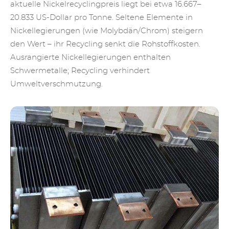
aktuelle Nickelrecyclingpreis liegt bei etwa 16.667–
20.833 US-Dollar pro Tonne. Seltene Elemente in
Nickellegierungen (wie Molybdän/Chrom) steigern
den Wert – ihr Recycling senkt die Rohstoffkosten.
Ausrangierte Nickellegierungen enthalten
Schwermetalle; Recycling verhindert
Umweltverschmutzung.