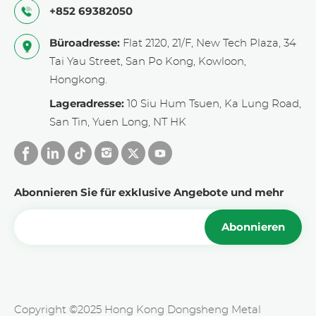
Hanwha Solutions (Südkorea), AkzoNobel NV
+852 69382050
(Niederlande).
Büroadresse:
Flat 2120, 21/F, New Tech Plaza, 34
Zusammenfassung von
Tai Yau Street, San Po Kong, Kowloon,
Nickellegierungsteilen in der
Hongkong.
Chloralkaliindustrie
Lageradresse:
10 Siu Hum Tsuen, Ka Lung Road,
San Tin, Yuen Long, NT HK
1. Elektrolyseurteile: Elektroden aus
Nickellegierungen,
Ionenmembranbeschichtungen (
Abonnieren Sie für exklusive Angebote und mehr
Hauptschwerpunkt der
Edelmetallrecyclingunternehmen )
Abonnieren
2. Rohre und Ventile: Rohre aus
Nickellegierung, rostbeständige Ventile
3. Reaktoren und Wärmetauscher:
Copyright ©2025 Hong Kong Dongsheng Metal