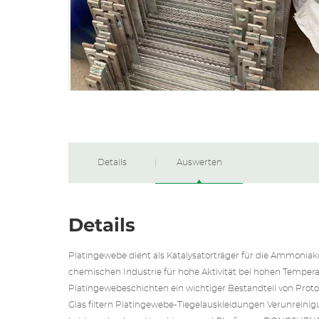
Details
Auswerten
Details
Platingewebe dient als Katalysatorträger für die Ammoniako
chemischen Industrie für hohe Aktivität bei hohen Temperat
Platingewebeschichten ein wichtiger Bestandteil von Pro
Glas filtern Platingewebe-Tiegelauskleidungen Verunrein