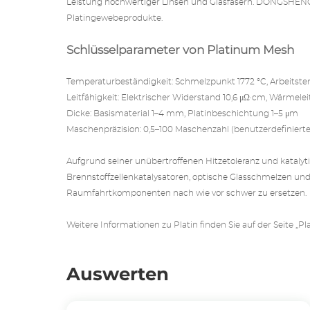
Leistung hochwertiger Linsen und Glasfasern. DONGSHENG bi
Platingewebeprodukte.
Schlüsselparameter von Platinum Mesh
Temperaturbeständigkeit: Schmelzpunkt 1772 °C, Arbeitste
Leitfähigkeit: Elektrischer Widerstand 10,6 μΩ·cm, Wärmelei
Dicke: Basismaterial 1–4 mm, Platinbeschichtung 1–5 μm
Maschenpräzision: 0,5–100 Maschenzahl (benutzerdefiniert
Aufgrund seiner unübertroffenen Hitzetoleranz und katalyti
Brennstoffzellenkatalysatoren, optische Glasschmelzen un
Raumfahrtkomponenten nach wie vor schwer zu ersetzen.
Weitere Informationen zu Platin
finden Sie auf der Seite
„Pl
Auswerten