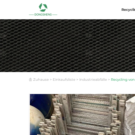
Recycli
Zuhause
>
Einkaufsliste
>
Industrieabfälle
>
Recycling von