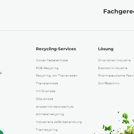
Fachgerec
Recycling-Services
Lösung
Nickel-Netzelektrode
Chlor-Alkali-Industrie
PCB-Recycling
Elektronikindustrie
ai
Recycling von Titananoden
Pharmazeutische Fabr
Titanelektrode
Schiffstechnik
MMO-Anode
DSA-Anode
Anodenkorrosionsschutz
Altmetallrecycling
Industrielle Abfallbehandlung
Titanrecycling