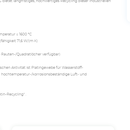
etet langfristiges, hochwertiges Recycling dieser industriellen
mperatur ≤ 1600 °C
tfähigkeit 71,6 W/(m·K)
e Rauten-/Quadratlöcher verfügbar)
schen Aktivität ist Platingewebe für Wasserstoff-
d hochtemperatur-/korrosionsbeständige Luft- und
atin-Recycling“ .