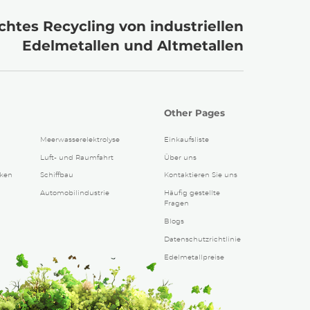
htes Recycling von industriellen
Edelmetallen und Altmetallen
Other Pages
Meerwasserelektrolyse
Einkaufsliste
Luft- und Raumfahrt
Über uns
iken
Schiffbau
Kontaktieren Sie uns
Automobilindustrie
Häufig gestellte
Fragen
Blogs
Datenschutzrichtlinie
Edelmetallpreise