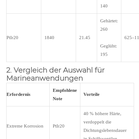
140
Gehärtet:
260
PtIr20
1840
21.45
625–1
Geglüht:
195
2. Vergleich der Auswahl für
Marineanwendungen
Empfohlene
Erfordernis
Vorteile
Note
40 % höhere Härte,
verdoppelt die
Extreme Korrosion
PtIr20
Dichtungslebensdauer
in Schiffsventilen