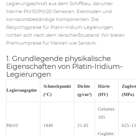
Legierungsschrott aus dem Schiffbau, darunter
Marine-PtIr10/PtIr20-Sensoren, Elektroden und
korrosionsbeständige Komponenten. Die
Recyclingpreise für Platin-Iridium-Legierungen
richten sich nach dem Verschleißzustand. Wir bieten
Premiumpreise für Marken wie Sandvik.
1. Grundlegende physikalische
Eigenschaften von Platin-Iridium-
Legierungen
Schmelzpunkt
Dichte
Härte
Zugfest
Legierungsgüte
(°C)
(g/cm³)
(HV)
(MPa)
Gehärtet:
185
PtIr10
1840
21.45
625–1
Geglüht: