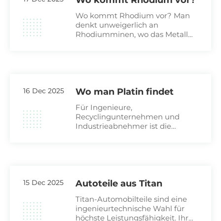
Wo kommt Rhodium vor?
Wo kommt Rhodium vor? Man
denkt unweigerlich an
Rhodiumminen, wo das Metall
aufwändige
Reinigungsverfahren erfordert,
die für den üblichen
kommerziellen Betrieb
ungeeignet sind. Wer diese
Frage stellt,
16 Dec 2025
Wo man Platin findet
Für Ingenieure,
Recyclingunternehmen und
Industrieabnehmer ist die
genaue Kenntnis der
Platinquellen der erste Schritt
zur Sicherung dieses strategisch
wichtigen Metalls. Platin ist
aufgrund seiner
außergewöhnlichen
15 Dec 2025
Autoteile aus Titan
katalytischen
Titan-Automobilteile sind eine
ingenieurtechnische Wahl für
höchste Leistungsfähigkeit. Ihr