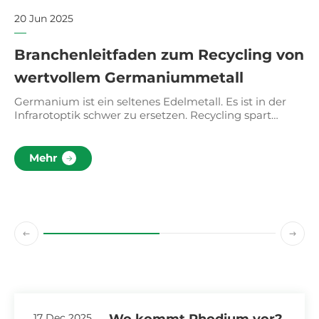
20 Jun 2025
20
Branchenleitfaden zum Recycling von
E
wertvollem Germaniummetall
S
Germanium ist ein seltenes Edelmetall. Es ist in der
Si
Infrarotoptik schwer zu ersetzen. Recycling spart
Sc
er
Kosten. Es wird zur Herstellung von Infrarotlinsen und
Kr
Thermoformmaschinen verwendet.
ho
Mehr
),
17 Dec 2025