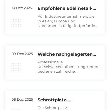
Abwässer dieser Branchen
10 Dec 2025
Empfohlene Edelmetall-
Recyclingdienste in der
Für Industrieunternehmen, die
Nähe von Asien, Europa
in Asien, Europa und
Nordamerika tätig sind, erfordert
und Nordamerika im Jahr
die Auswahl eines
2026
Recyclingunternehmens die
Priorisierung seiner
grenzüberschreitenden
Servicekapazitäten, seiner
Expertise
09 Dec 2025
Welche nachgelagerten
Branchen von
Professionelle
Kesselwasseraufbereitungsun
Kesselwasseraufbereitungsunternehm
bedienen zahlreiche
benötigen
Industriezweige, wobei einige
Edelmetallwerkstoffe?
ihrer Kunden in ihren
Produktionsprozessen auf
Edelmetalle angewiesen sind. So
stellen beispielsweise die
08 Dec 2025
Schrottplatz-
Metallrecycling
Die Schrottplatz-